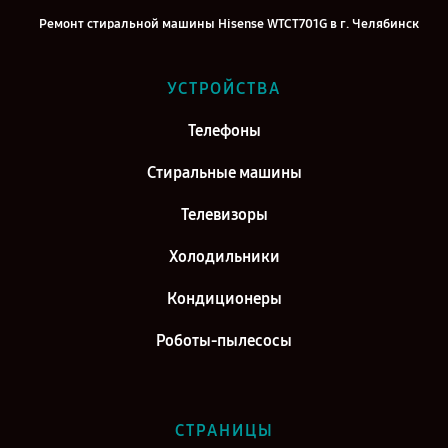
Ремонт стиральной машины Hisense WTCT701G в г. Челябинск
Ремонт стиральной машины Hisense WTCT701G в г. Екатеринбург
УСТРОЙСТВА
Ремонт стиральной машины Hisense WTCT701G в г. Казань
Ремонт стиральной машины Hisense WTCT701G в г. Воронеж
Телефоны
Ремонт стиральной машины Hisense WTCT701G в г. Саратов
Стиральные машины
Ремонт стиральной машины Hisense WTCT701G в г. Самара
Телевизоры
Ремонт стиральной машины Hisense WTCT701G в г. Киров
Холодильники
Кондиционеры
Роботы-пылесосы
СТРАНИЦЫ