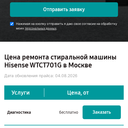
Отправить заявку
Нажимая на кнопку отправить я даю свое согласие на обработку
моих
.
персональных данных
Цена ремонта стиральной машины
Hisense WTCT701G в Москве
Дата обновления прайса:
04.08.2026
Услуги
Цена, от
Заказать
Диагностика
бесплатно