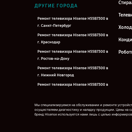
Стира
ДРУГИЕ ГОРОДА
Телев
Ремонт телевизора Hisense H55B7300 в
г. Санкт-Петербург
Холо
Ремонт телевизора Hisense H55B7300 в
Конд
г. Краснодар
Ремонт телевизора Hisense H55B7300 в
Робот
г. Ростов-на-Дону
Ремонт телевизора Hisense H55B7300 в
г. Нижний Новгород
Ремонт телевизора Hisense H55B7300 в
г. Новосибирск
Ремонт телевизора Hisense H55B7300 в
Мы специализируемся на обслуживании и ремонте устройств
г. Челябинск
осуществляем диагностику и наладку продукции. Цены на с
бренд Hisense используется нами лишь с целью информиров
Ремонт телевизора Hisense H55B7300 в
г. Екатеринбург