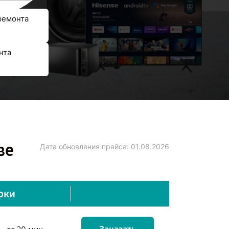
ремонта
нта
ве
Дата обновления прайса:
01.08.2026
оки