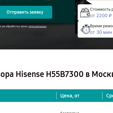
Стоимость 
Отправить заявку
от 2200 ₽
Время ремо
е на обработку моих
персональных
от 30 мин
ора Hisense H55B7300 в Моск
Цена, от
Ср